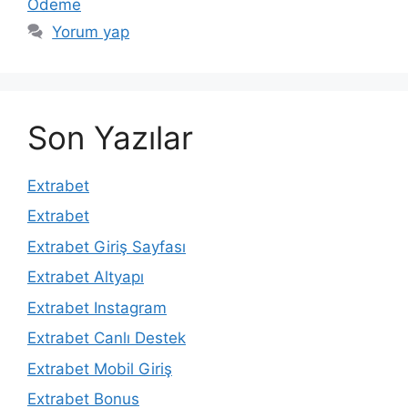
Ödeme
Yorum yap
Son Yazılar
Extrabet
Extrabet
Extrabet Giriş Sayfası
Extrabet Altyapı
Extrabet Instagram
Extrabet Canlı Destek
Extrabet Mobil Giriş
Extrabet Bonus