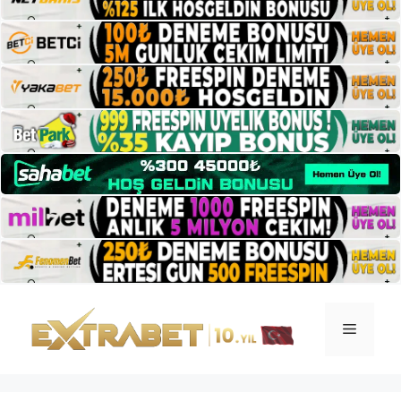
İçeriğe
atla
Menü