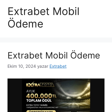
Extrabet Mobil
Ödeme
Extrabet Mobil Ödeme
Ekim 10, 2024
yazar
Extrabet