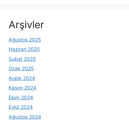
Arşivler
Ağustos 2025
Haziran 2025
Şubat 2025
Ocak 2025
Aralık 2024
Kasım 2024
Ekim 2024
Eylül 2024
Ağustos 2024