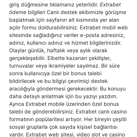
giriş düğmesine tıklamanız yeterlidir.
Extrabet
ödeme bilgileri
Canlı destek ekibimizle görüşme
başlatmak için sayfanın alt kısmında yer alan
açılır formu doldurabilirsiniz. Extrabet mobil web
sitesinde sağladığınız veriler e-posta adresiniz,
adınız, kullanıcı adınız ve hizmet bilgilerinizdir.
Olaylar günlük, haftalık veya aylık olarak
gerçekleşebilir. Elbette kazanan çekilişler,
turnuvalar veya ikramiyeler sayılmaz. Bir süre
sonra kullanıcıya özel bir bonus talebi
bildirilecek ve bu bilgiyi çevrimiçi destek
aracılığıyla göndermesi gerekecektir. Bu konuyu
daha detaylı anlatmak için bu yazıyı yazdım.
Ayrıca Extrabet mobile üzerinden özel bonus
talebi de gönderebilirsiniz. Extrabet canlı casino
formatının popülaritesi artıyor. Her bireyin çeşitli
sosyal gruplarla çok sayıda kişisel bağlantısı
vardır. Extrabet web sitesi, video slot ve casino