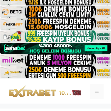
İçeriğe
atla
Menü