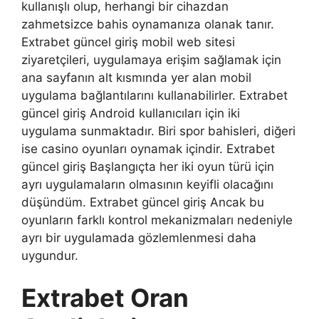
kullanışlı olup, herhangi bir cihazdan
zahmetsizce bahis oynamanıza olanak tanır.
Extrabet güncel giriş mobil web sitesi
ziyaretçileri, uygulamaya erişim sağlamak için
ana sayfanın alt kısmında yer alan mobil
uygulama bağlantılarını kullanabilirler. Extrabet
güncel giriş Android kullanıcıları için iki
uygulama sunmaktadır. Biri spor bahisleri, diğeri
ise casino oyunları oynamak içindir. Extrabet
güncel giriş Başlangıçta her iki oyun türü için
ayrı uygulamaların olmasının keyifli olacağını
düşündüm. Extrabet güncel giriş Ancak bu
oyunların farklı kontrol mekanizmaları nedeniyle
ayrı bir uygulamada gözlemlenmesi daha
uygundur.
Extrabet Oran