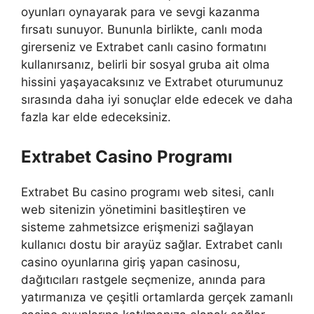
oyunları oynayarak para ve sevgi kazanma
fırsatı sunuyor. Bununla birlikte, canlı moda
girerseniz ve Extrabet canlı casino formatını
kullanırsanız, belirli bir sosyal gruba ait olma
hissini yaşayacaksınız ve Extrabet oturumunuz
sırasında daha iyi sonuçlar elde edecek ve daha
fazla kar elde edeceksiniz.
Extrabet Casino Programı
Extrabet Bu casino programı web sitesi, canlı
web sitenizin yönetimini basitleştiren ve
sisteme zahmetsizce erişmenizi sağlayan
kullanıcı dostu bir arayüz sağlar. Extrabet canlı
casino oyunlarına giriş yapan casinosu,
dağıtıcıları rastgele seçmenize, anında para
yatırmanıza ve çeşitli ortamlarda gerçek zamanlı