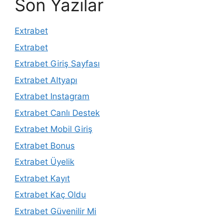
Son Yazılar
Extrabet
Extrabet
Extrabet Giriş Sayfası
Extrabet Altyapı
Extrabet Instagram
Extrabet Canlı Destek
Extrabet Mobil Giriş
Extrabet Bonus
Extrabet Üyelik
Extrabet Kayıt
Extrabet Kaç Oldu
Extrabet Güvenilir Mi