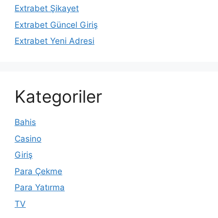
Extrabet Şikayet
Extrabet Güncel Giriş
Extrabet Yeni Adresi
Kategoriler
Bahis
Casino
Giriş
Para Çekme
Para Yatırma
TV