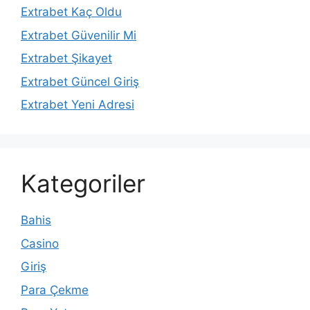
Extrabet Kaç Oldu
Extrabet Güvenilir Mi
Extrabet Şikayet
Extrabet Güncel Giriş
Extrabet Yeni Adresi
Kategoriler
Bahis
Casino
Giriş
Para Çekme