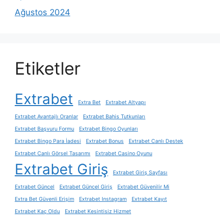
Ağustos 2024
Etiketler
Extrabet
Extra Bet
Extrabet Altyapı
Extrabet Avantajlı Oranlar
Extrabet Bahis Tutkunları
Extrabet Başvuru Formu
Extrabet Bingo Oyunları
Extrabet Bingo Para İadesi
Extrabet Bonus
Extrabet Canlı Destek
Extrabet Canlı Görsel Tasarımı
Extrabet Casino Oyunu
Extrabet Giriş
Extrabet Giriş Sayfası
Extrabet Güncel
Extrabet Güncel Giriş
Extrabet Güvenilir Mi
Extra Bet Güvenli Erişim
Extrabet Instagram
Extrabet Kayıt
Extrabet Kaç Oldu
Extrabet Kesintisiz Hizmet