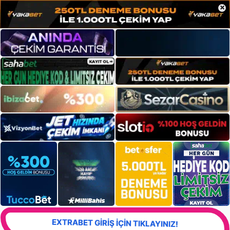
×
EXTRABET GİRİŞ İÇİN TIKLAYINIZ!