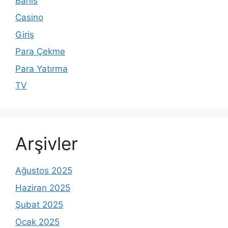
Bahis
Casino
Giriş
Para Çekme
Para Yatırma
TV
Arşivler
Ağustos 2025
Haziran 2025
Şubat 2025
Ocak 2025