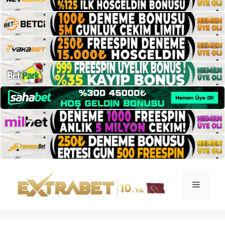
İçeriğe
atla
Menü