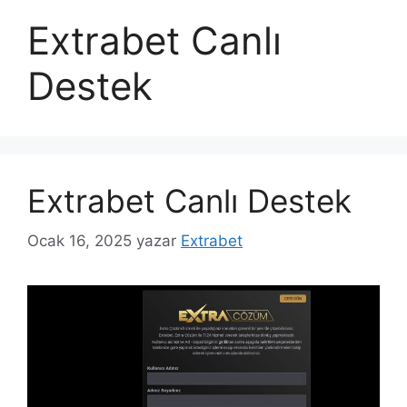
Extrabet Canlı
Destek
Extrabet Canlı Destek
Ocak 16, 2025
yazar
Extrabet