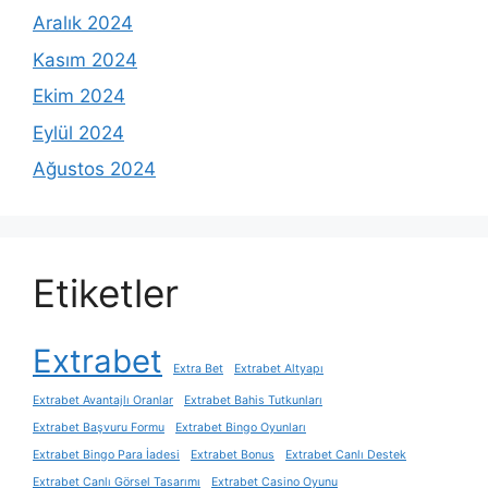
Aralık 2024
Kasım 2024
Ekim 2024
Eylül 2024
Ağustos 2024
Etiketler
Extrabet
Extra Bet
Extrabet Altyapı
Extrabet Avantajlı Oranlar
Extrabet Bahis Tutkunları
Extrabet Başvuru Formu
Extrabet Bingo Oyunları
Extrabet Bingo Para İadesi
Extrabet Bonus
Extrabet Canlı Destek
Extrabet Canlı Görsel Tasarımı
Extrabet Casino Oyunu