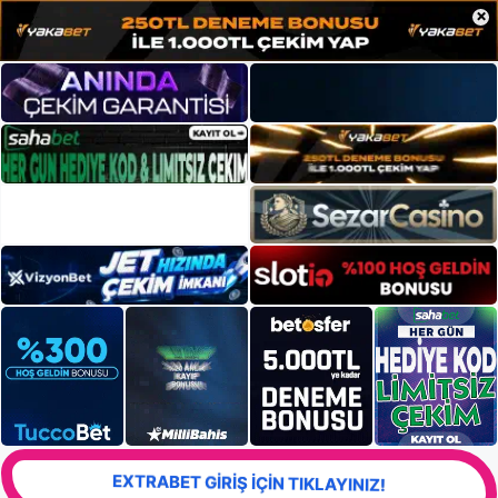
×
EXTRABET GİRİŞ İÇİN TIKLAYINIZ!