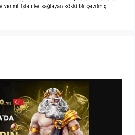
verimli işlemler sağlayan köklü bir çevrimiçi