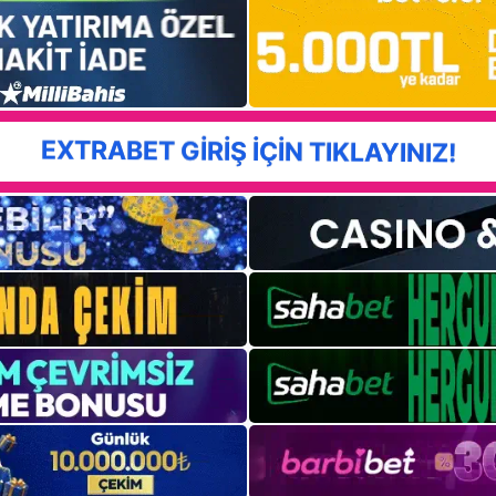
EXTRABET GİRİŞ İÇİN TIKLAYINIZ!