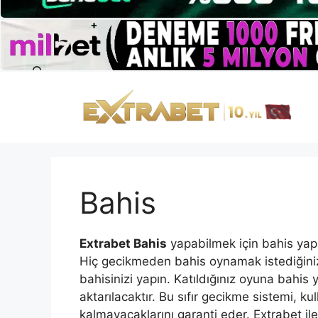
İçeriğe
atla
Bahis
Extrabet Bahis
yapabilmek için bahis yap
Hiç gecikmeden bahis oynamak istediğiniz 
bahisinizi yapın. Katıldığınız oyuna bahis
aktarılacaktır. Bu sıfır gecikme sistemi, ku
kalmayacaklarını garanti eder. Extrabet ile