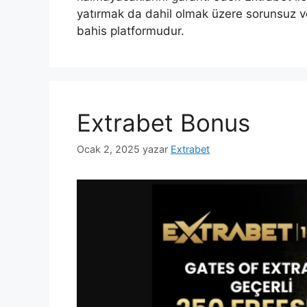
yatırmak da dahil olmak üzere sorunsuz ve 
bahis platformudur.
Extrabet Bonus
Ocak 2, 2025
yazar
Extrabet