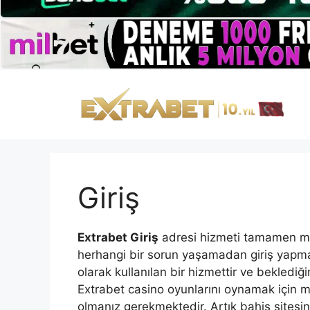
İçeriğe
atla
Giriş
Extrabet Giriş
adresi hizmeti tamamen meşr
herhangi bir sorun yaşamadan giriş yapma
olarak kullanılan bir hizmettir ve beklediği
Extrabet casino oyunlarını oynamak için mo
olmanız gerekmektedir. Artık bahis sitesin