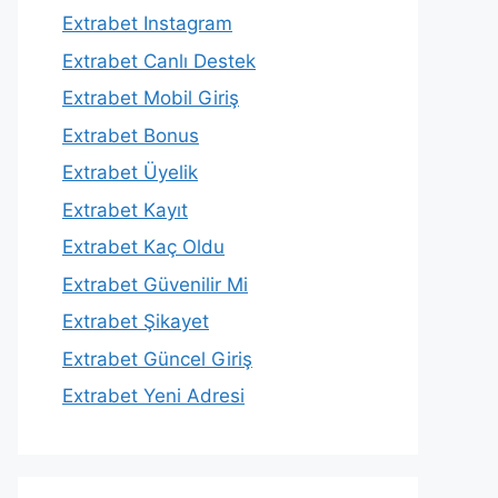
Extrabet Instagram
Extrabet Canlı Destek
Extrabet Mobil Giriş
Extrabet Bonus
Extrabet Üyelik
Extrabet Kayıt
Extrabet Kaç Oldu
Extrabet Güvenilir Mi
Extrabet Şikayet
Extrabet Güncel Giriş
Extrabet Yeni Adresi