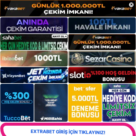
×
EXTRABET GİRİŞ İÇİN TIKLAYINIZ!