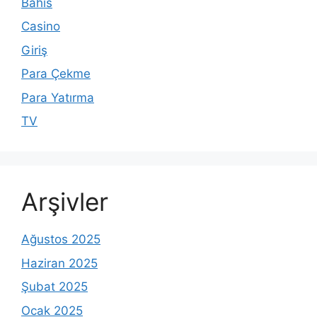
Bahis
Casino
Giriş
Para Çekme
Para Yatırma
TV
Arşivler
Ağustos 2025
Haziran 2025
Şubat 2025
Ocak 2025