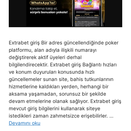
Extrabet giriş Bir adres güncellendiğinde poker
platformu, alan adıyla ilişkili numarayı
değiştirerek aktif üyeleri derhal
bilgilendirecektir. Extrabet giriş Bağlantı hızları
ve konum duyuruları konusunda hızlı
güncellemeler sunan site, bahis tutkunlarının
hizmetlerine kaldıkları yerden, herhangi bir
aksama yaşamadan, sorunsuz bir şekilde
devam etmelerine olanak sağlıyor. Extrabet giriş
mevcut giriş bilgilerini kullanarak siteye
istedikleri zaman zahmetsizce erişebilirler. …
Devamını oku