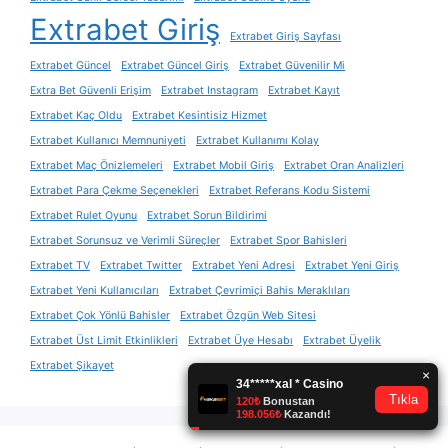
Extrabet Giriş
Extrabet Giriş Sayfası
Extrabet Güncel
Extrabet Güncel Giriş
Extrabet Güvenilir Mi
Extra Bet Güvenli Erişim
Extrabet Instagram
Extrabet Kayıt
Extrabet Kaç Oldu
Extrabet Kesintisiz Hizmet
Extrabet Kullanıcı Memnuniyeti
Extrabet Kullanımı Kolay
Extrabet Maç Önizlemeleri
Extrabet Mobil Giriş
Extrabet Oran Analizleri
Extrabet Para Çekme Seçenekleri
Extrabet Referans Kodu Sistemi
Extrabet Rulet Oyunu
Extrabet Sorun Bildirimi
Extrabet Sorunsuz ve Verimli Süreçler
Extrabet Spor Bahisleri
Extrabet TV
Extrabet Twitter
Extrabet Yeni Adresi
Extrabet Yeni Giriş
Extrabet Yeni Kullanıcıları
Extrabet Çevrimiçi Bahis Meraklıları
Extrabet Çok Yönlü Bahisler
Extrabet Özgün Web Sitesi
Extrabet Üst Limit Etkinlikleri
Extrabet Üye Hesabı
Extrabet Üyelik
Extrabet Şikayet