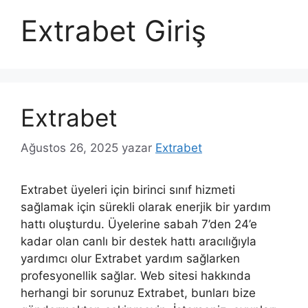
Extrabet Giriş
Extrabet
Ağustos 26, 2025
yazar
Extrabet
Extrabet üyeleri için birinci sınıf hizmeti
sağlamak için sürekli olarak enerjik bir yardım
hattı oluşturdu. Üyelerine sabah 7’den 24’e
kadar olan canlı bir destek hattı aracılığıyla
yardımcı olur Extrabet yardım sağlarken
profesyonellik sağlar. Web sitesi hakkında
herhangi bir sorunuz Extrabet, bunları bize