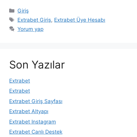
Kategoriler
Giriş
Etiketler
Extrabet Giriş
,
Extrabet Üye Hesabı
Yorum yap
Son Yazılar
Extrabet
Extrabet
Extrabet Giriş Sayfası
Extrabet Altyapı
Extrabet Instagram
Extrabet Canlı Destek