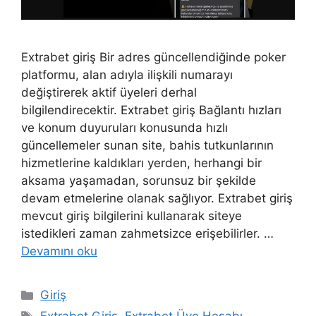
Extrabet giriş Bir adres güncellendiğinde poker
platformu, alan adıyla ilişkili numarayı
değiştirerek aktif üyeleri derhal
bilgilendirecektir. Extrabet giriş Bağlantı hızları
ve konum duyuruları konusunda hızlı
güncellemeler sunan site, bahis tutkunlarının
hizmetlerine kaldıkları yerden, herhangi bir
aksama yaşamadan, sorunsuz bir şekilde
devam etmelerine olanak sağlıyor. Extrabet giriş
mevcut giriş bilgilerini kullanarak siteye
istedikleri zaman zahmetsizce erişebilirler. …
Devamını oku
Kategoriler
Giriş
Etiketler