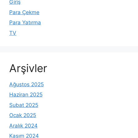
Giriş
Para Çekme
Para Yatırma
TV
Arşivler
Ağustos 2025
Haziran 2025
Şubat 2025
Ocak 2025
Aralık 2024
Kasım 2024