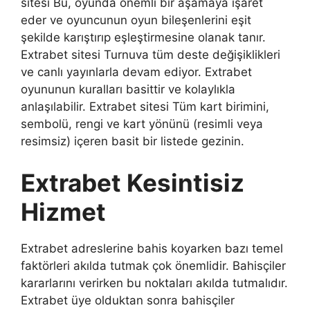
sitesi Bu, oyunda önemli bir aşamaya işaret
eder ve oyuncunun oyun bileşenlerini eşit
şekilde karıştırıp eşleştirmesine olanak tanır.
Extrabet sitesi Turnuva tüm deste değişiklikleri
ve canlı yayınlarla devam ediyor. Extrabet
oyununun kuralları basittir ve kolaylıkla
anlaşılabilir. Extrabet sitesi Tüm kart birimini,
sembolü, rengi ve kart yönünü (resimli veya
resimsiz) içeren basit bir listede gezinin.
Extrabet Kesintisiz
Hizmet
Extrabet adreslerine bahis koyarken bazı temel
faktörleri akılda tutmak çok önemlidir. Bahisçiler
kararlarını verirken bu noktaları akılda tutmalıdır.
Extrabet üye olduktan sonra bahisçiler