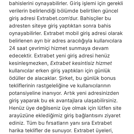
bahislerini oynayabilirler. Giriş işlemi için gerekli
verilerin belirlendiği bölümde belirtilen güncel
giriş adresi Extrabet.com’dur. Bahisçiler bu
adresten siteye giriş yaptıktan sonra bahis
oynayabilirler. Extrabet mobil giriş adresi olarak
belirlenen ayrı bir adres aracılığıyla kullanıcılara
24 saat çevrimiçi hizmet sunmaya devam
edecektir. Extrabet yeni giriş adresi henüz
kesinleşmezken,
Extrabet kesintisiz hizmet
kullanıcılar erken giriş yaptıkları için günlük
ödüller de alacaklar. Şirket, bu günlük bonus
tekliflerinin rastgeleliğine ve kullanıcılarının
potansiyeline inanıyor. Artık yeni adresinizden
giriş yaparak bu ek avantajlara ulaşabilirsiniz.
Henüz üye değilseniz üye olmak için lütfen site
arayüzüne eklediğimiz giriş bağlantısını ziyaret
ediniz. Tüm bu fırsatların yanı sıra Extrabet
harika teklifler de sunuyor. Extrabet üyeleri,