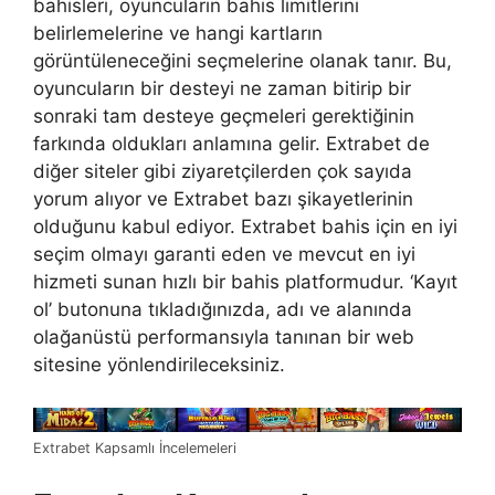
bahisleri, oyuncuların bahis limitlerini
belirlemelerine ve hangi kartların
görüntüleneceğini seçmelerine olanak tanır. Bu,
oyuncuların bir desteyi ne zaman bitirip bir
sonraki tam desteye geçmeleri gerektiğinin
farkında oldukları anlamına gelir. Extrabet de
diğer siteler gibi ziyaretçilerden çok sayıda
yorum alıyor ve Extrabet bazı şikayetlerinin
olduğunu kabul ediyor. Extrabet bahis için en iyi
seçim olmayı garanti eden ve mevcut en iyi
hizmeti sunan hızlı bir bahis platformudur. ‘Kayıt
ol’ butonuna tıkladığınızda, adı ve alanında
olağanüstü performansıyla tanınan bir web
sitesine yönlendirileceksiniz.
Extrabet Kapsamlı İncelemeleri