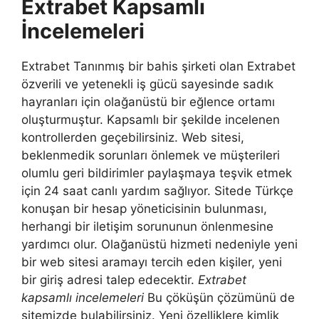
Extrabet Kapsamlı
İncelemeleri
Extrabet Tanınmış bir bahis şirketi olan Extrabet
özverili ve yetenekli iş gücü sayesinde sadık
hayranları için olağanüstü bir eğlence ortamı
oluşturmuştur. Kapsamlı bir şekilde incelenen
kontrollerden geçebilirsiniz. Web sitesi,
beklenmedik sorunları önlemek ve müşterileri
olumlu geri bildirimler paylaşmaya teşvik etmek
için 24 saat canlı yardım sağlıyor. Sitede Türkçe
konuşan bir hesap yöneticisinin bulunması,
herhangi bir iletişim sorununun önlenmesine
yardımcı olur. Olağanüstü hizmeti nedeniyle yeni
bir web sitesi aramayı tercih eden kişiler, yeni
bir giriş adresi talep edecektir.
Extrabet
kapsamlı incelemeleri
Bu çöküşün çözümünü de
sitemizde bulabilirsiniz. Yeni özelliklere kimlik