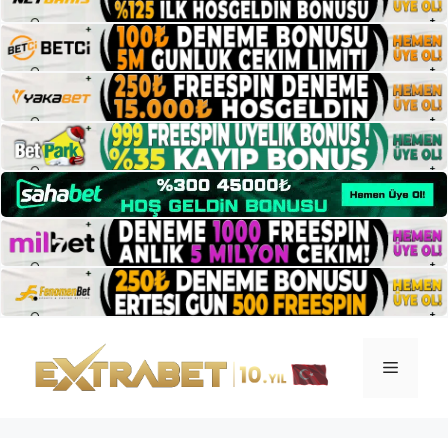
İçeriğe
atla
Menü