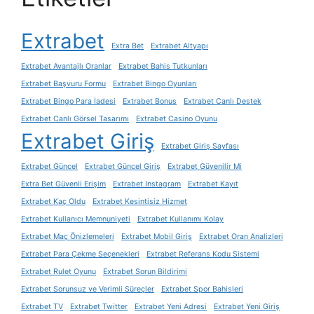
Extrabet
Extra Bet
Extrabet Altyapı
Extrabet Avantajlı Oranlar
Extrabet Bahis Tutkunları
Extrabet Başvuru Formu
Extrabet Bingo Oyunları
Extrabet Bingo Para İadesi
Extrabet Bonus
Extrabet Canlı Destek
Extrabet Canlı Görsel Tasarımı
Extrabet Casino Oyunu
Extrabet Giriş
Extrabet Giriş Sayfası
Extrabet Güncel
Extrabet Güncel Giriş
Extrabet Güvenilir Mi
Extra Bet Güvenli Erişim
Extrabet Instagram
Extrabet Kayıt
Extrabet Kaç Oldu
Extrabet Kesintisiz Hizmet
Extrabet Kullanıcı Memnuniyeti
Extrabet Kullanımı Kolay
Extrabet Maç Önizlemeleri
Extrabet Mobil Giriş
Extrabet Oran Analizleri
Extrabet Para Çekme Seçenekleri
Extrabet Referans Kodu Sistemi
Extrabet Rulet Oyunu
Extrabet Sorun Bildirimi
Extrabet Sorunsuz ve Verimli Süreçler
Extrabet Spor Bahisleri
Extrabet TV
Extrabet Twitter
Extrabet Yeni Adresi
Extrabet Yeni Giriş