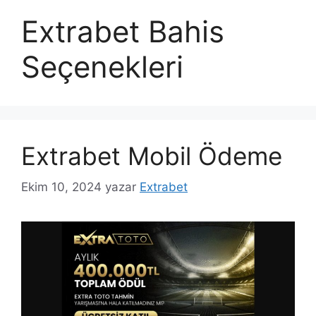
Extrabet Bahis
Seçenekleri
Extrabet Mobil Ödeme
Ekim 10, 2024
yazar
Extrabet