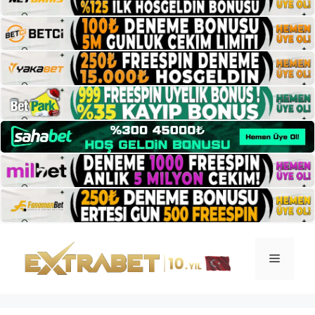
İçeriğe
atla
Menü