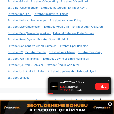
Extrabet Güncel
Extrabet Güncel Giriş
Extrabet Güvenilir Mi
Extra Bet Güvenli Erişim
Extrabet Instagram
Extrabet Kayıt
Extrabet Kaç Oldu
Extrabet Kesintisiz Hizmet
Extrabet Kullanıcı Memnuniyeti
Extrabet Kullanımı Kolay
Extrabet Maç Önizlemeleri
Extrabet Mobil Giriş
Extrabet Oran Analizleri
Extrabet Para Çekme Seçenekleri
Extrabet Referans Kodu Sistemi
Extrabet Rulet Oyunu
Extrabet Sorun Bildirimi
Extrabet Sorunsuz ve Verimli Süreçler
Extrabet Spor Bahisleri
Extrabet TV
Extrabet Twitter
Extrabet Yeni Adresi
Extrabet Yeni Giriş
Extrabet Yeni Kullanıcıları
Extrabet Çevrimiçi Bahis Meraklıları
Extrabet Çok Yönlü Bahisler
Extrabet Özgün Web Sitesi
Extrabet Üst Limit Etkinlikleri
Extrabet Üye Hesabı
Extrabet Üyelik
Extrabet Şikayet
casinoport
|
betkom
|
piyasabet
|
efesbetcasino
|
×
queenbet
|
spinwon
|
betnixe
|
casintro